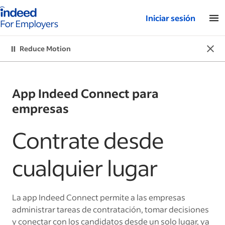
Página de inicio de Indeed: para empresas
Iniciar sesión
Dismi
Reduce Motion
Reduce Motion
App Indeed Connect para
empresas
Contrate desde
cualquier lugar
La app Indeed Connect permite a las empresas
administrar tareas de contratación, tomar decisiones
y conectar con los candidatos desde un solo lugar, ya