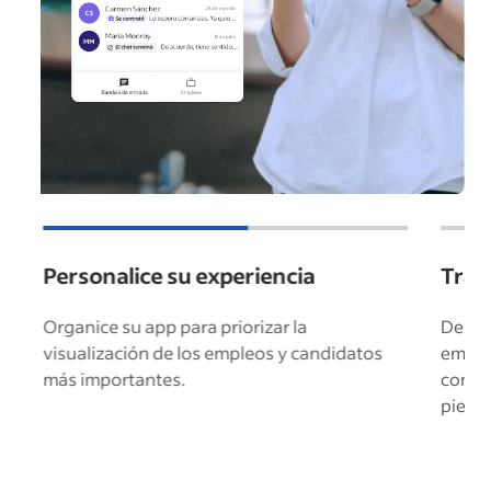
Personalice su experiencia
Trab
Organice su app para priorizar la
Desde 
visualización de los empleos y candidatos
emple
más importantes.
contr
pierd