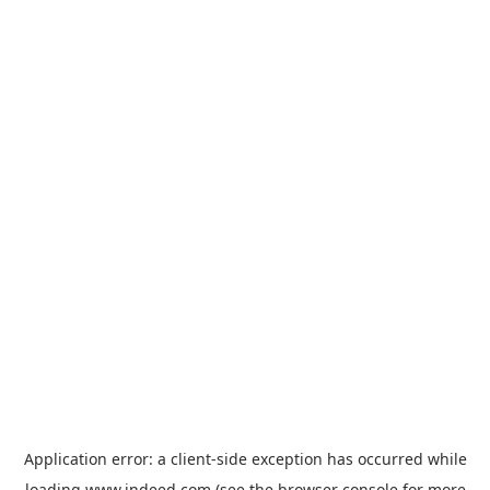
Application error: a
client
-side exception has occurred while
loading
www.indeed.com
(see the
browser console
for more