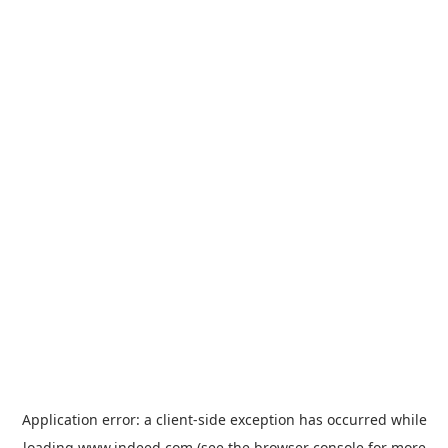
Application error: a
client
-side exception has occurred while
loading
www.indeed.com
(see the
browser console
for more