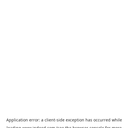
Application error: a
client
-side exception has occurred while
loading
www.indeed.com
(see the
browser console
for more