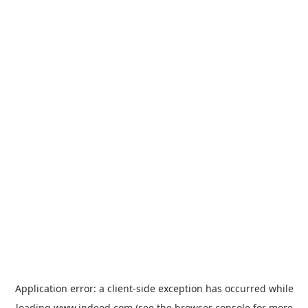
Application error: a
client
-side exception has occurred while
loading
www.indeed.com
(see the
browser console
for more