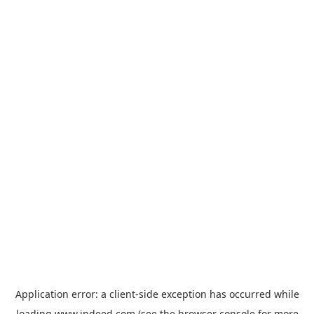
Application error: a
client
-side exception has occurred while
loading
www.indeed.com
(see the
browser console
for more