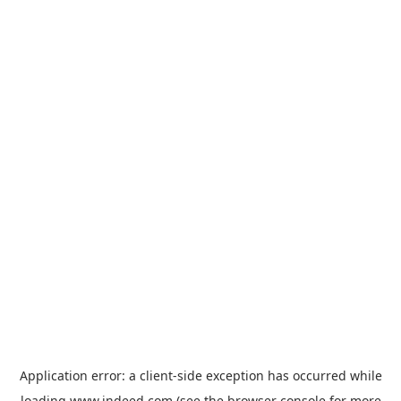
Application error: a
client
-side exception has occurred while
loading
www.indeed.com
(see the
browser console
for more