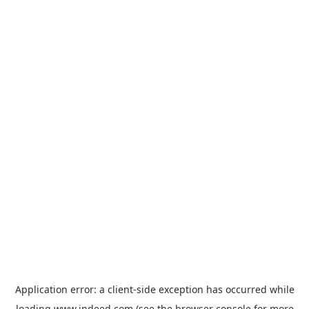
Application error: a
client
-side exception has occurred while
loading
www.indeed.com
(see the
browser console
for more