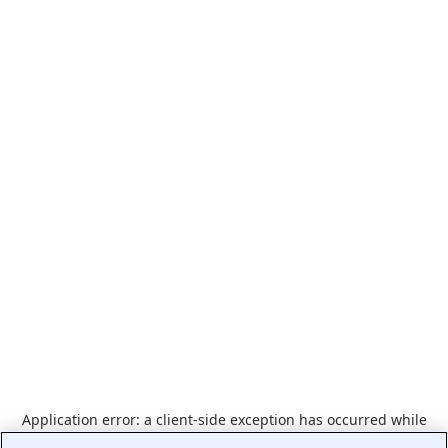
Application error: a
client
-side exception has occurred while
loading
www.indeed.com
(see the
browser console
for more