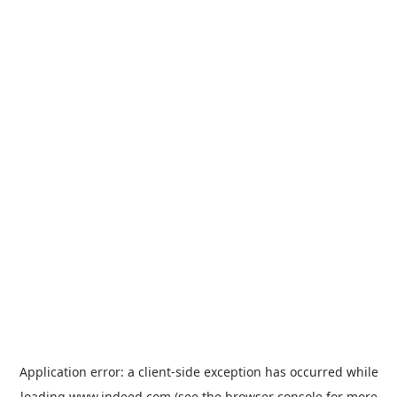
Application error: a
client
-side exception has occurred while
loading
www.indeed.com
(see the
browser console
for more