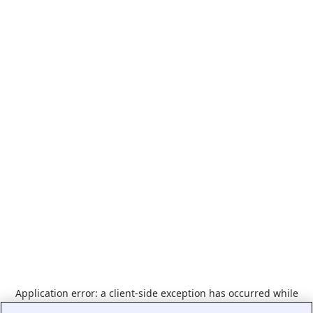
Application error: a
client
-side exception has occurred while
loading
www.indeed.com
(see the
browser console
for more