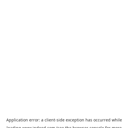
Application error: a
client
-side exception has occurred while
loading
www.indeed.com
(see the
browser console
for more