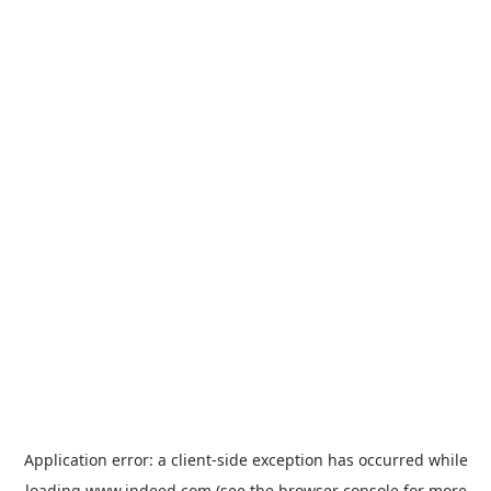
Application error: a
client
-side exception has occurred while
loading
www.indeed.com
(see the
browser console
for more