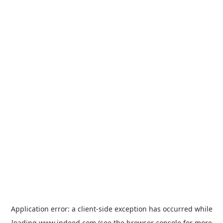
Application error: a
client
-side exception has occurred while
loading
www.indeed.com
(see the
browser console
for more