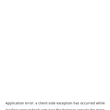
Application error: a
client
-side exception has occurred while
loading
www.indeed.com
(see the
browser console
for more