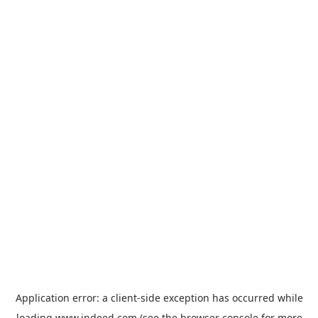
Application error: a
client
-side exception has occurred while
loading
www.indeed.com
(see the
browser console
for more