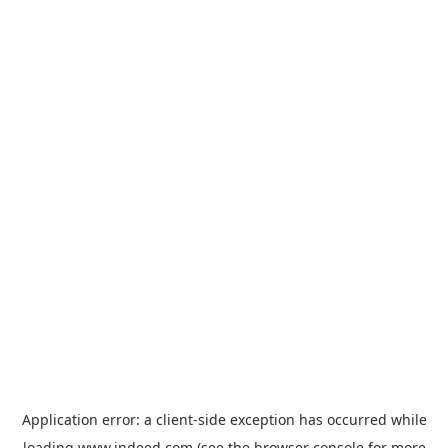
Application error: a
client
-side exception has occurred while
loading
www.indeed.com
(see the
browser console
for more