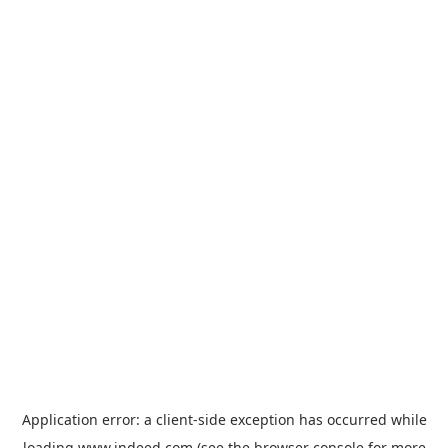
Application error: a
client
-side exception has occurred while
loading
www.indeed.com
(see the
browser console
for more