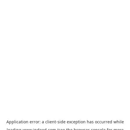
Application error: a
client
-side exception has occurred while
loading
www.indeed.com
(see the
browser console
for more