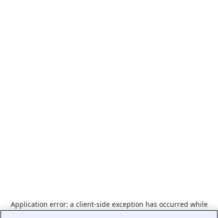
Application error: a
client
-side exception has occurred while
loading
www.indeed.com
(see the
browser console
for more