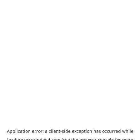
Application error: a
client
-side exception has occurred while
loading
www.indeed.com
(see the
browser console
for more