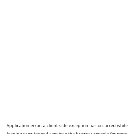
Application error: a
client
-side exception has occurred while
loading
www.indeed.com
(see the
browser console
for more