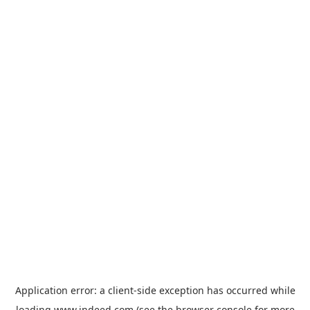
Application error: a
client
-side exception has occurred while
loading
www.indeed.com
(see the
browser console
for more