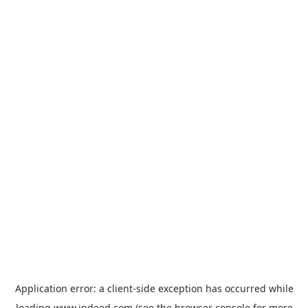
Application error: a
client
-side exception has occurred while
loading
www.indeed.com
(see the
browser console
for more