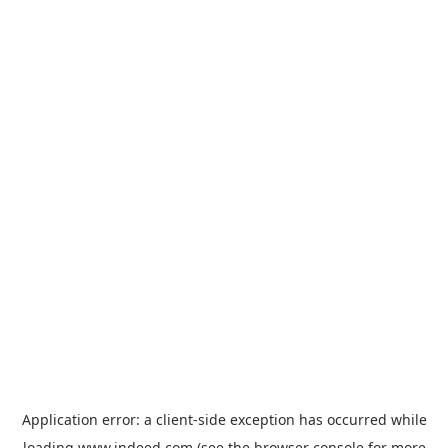
Application error: a
client
-side exception has occurred while
loading
www.indeed.com
(see the
browser console
for more