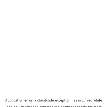
Application error: a
client
-side exception has occurred while
loading
www.indeed.com
(see the
browser console
for more