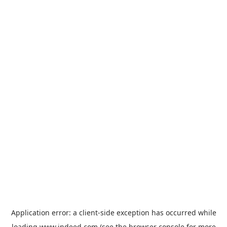
Application error: a
client
-side exception has occurred while
loading
www.indeed.com
(see the
browser console
for more