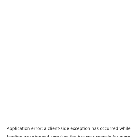
Application error: a
client
-side exception has occurred while
loading
www.indeed.com
(see the
browser console
for more