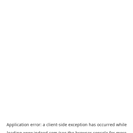
Application error: a
client
-side exception has occurred while
loading
www.indeed.com
(see the
browser console
for more