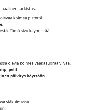
nuaalinen tarkistus:
olevaa kolmea pistettä.
te
.
estä
. Tämä sivu käynnistää
sa olevia kolmea vaakasuoraa viivaa.
mp; pelit
.
inen päivitys käyttöön
.
ssa yläkulmassa.
in.