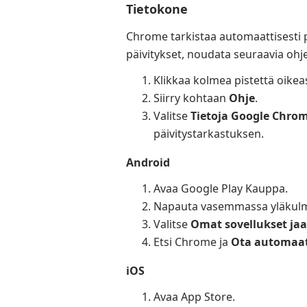
Tietokone
Chrome tarkistaa automaattisesti pä
päivitykset, noudata seuraavia ohje
Klikkaa kolmea pistettä oikea
Siirry kohtaan
Ohje
.
Valitse
Tietoja Google Chro
päivitystarkastuksen.
Android
Avaa Google Play Kauppa.
Napauta vasemmassa yläkulma
Valitse
Omat sovellukset jaa
Etsi Chrome ja
Ota automaat
iOS
Avaa App Store.