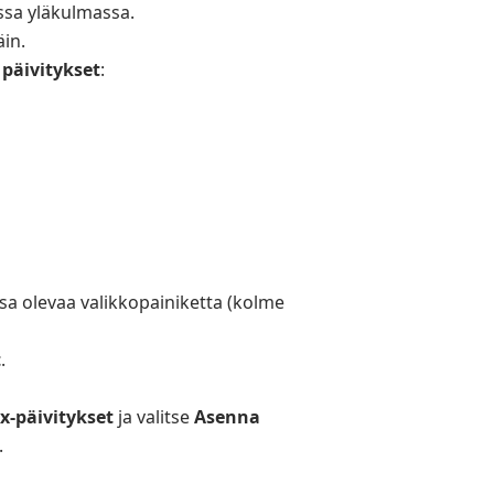
ssa yläkulmassa.
in.
päivitykset
:
a olevaa valikkopainiketta (kolme
t
.
ox-päivitykset
ja valitse
Asenna
.