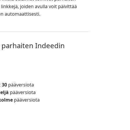
nkkejä, joiden avulla voit päivittää
en automaattisesti.
t parhaiten Indeedin
t
30
pääversiota
eljä
pääversiota
kolme
pääversiota