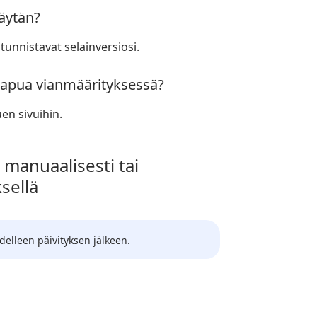
käytän?
tunnistavat selainversiosi.
 apua vianmäärityksessä?
uen sivuihin.
 manuaalisesti tai
sellä
udelleen päivityksen jälkeen.