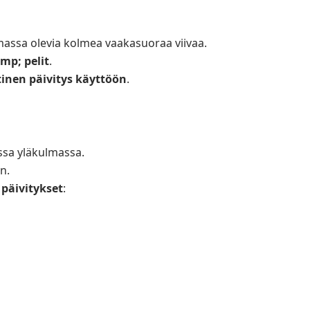
ssa olevia kolmea vaakasuoraa viivaa.
mp; pelit
.
inen päivitys käyttöön
.
ssa yläkulmassa.
n.
päivitykset
: