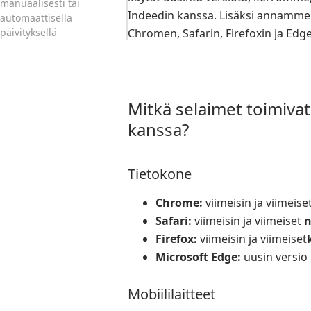
manuaalisesti tai
Indeedin kanssa. Lisäksi annamme li
automaattisella
päivityksellä
Chromen, Safarin, Firefoxin ja Edg
Mitkä selaimet toimiva
kanssa?
Tietokone
Chrome:
viimeisin ja viimeise
Safari:
viimeisin ja viimeiset
n
Firefox:
viimeisin ja viimeiset
Microsoft Edge:
uusin versio
Mobiililaitteet