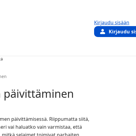
Kirjaudu sisään
Kirjaudu s
tä
inen
 päivittäminen
men päivittämisessä. Riippumatta siitä,
ri vai haluatko vain varmistaa, että
 mitkä selaimet toimivat parhaiten