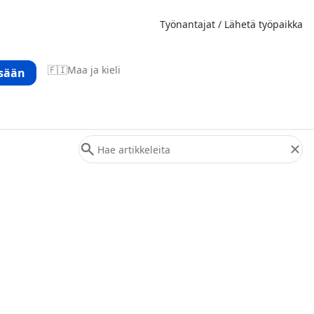
Työnantajat / Lähetä työpaikka
🇫🇮
Maa ja kieli
isään