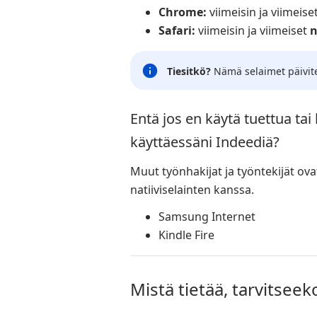
Chrome:
viimeisin ja viimeise
Safari:
viimeisin ja viimeiset
n
Tiesitkö?
Nämä selaimet päivite
Entä jos en käytä tuettua ta
käyttäessäni Indeediä?
Muut työnhakijat ja työntekijät ov
natiiviselainten kanssa.
Samsung Internet
Kindle Fire
Mistä tietää, tarvitseek