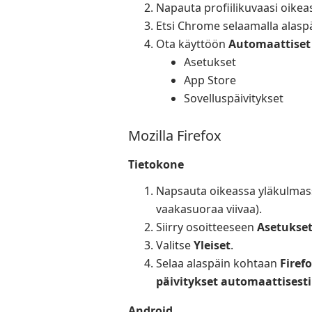
Napauta profiilikuvaasi oikea
Etsi Chrome selaamalla alaspä
Ota käyttöön
Automaattiset 
Asetukset
App Store
Sovelluspäivitykset
Mozilla Firefox
Tietokone
Napsauta oikeassa yläkulmass
vaakasuoraa viivaa).
Siirry osoitteeseen
Asetukse
Valitse
Yleiset
.
Selaa alaspäin kohtaan
Firef
päivitykset automaattisesti
Android