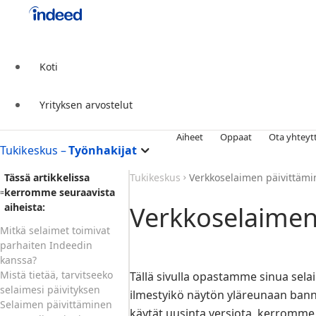
Koti
Yrityksen arvostelut
Aiheet
Oppaat
Ota yhteyt
Pääsisällön alku
Tukikeskus – 
Työnhakijat
Tässä artikkelissa
Tukikeskus
Verkkoselaimen päivittäm
kerromme seuraavista
aiheista:
Verkkoselaimen
Mitkä selaimet toimivat
parhaiten Indeedin
kanssa?
Mistä tietää, tarvitseeko
Tällä sivulla opastamme sinua selai
selaimesi päivityksen
ilmestyikö näytön yläreunaan banne
Selaimen päivittäminen
käytät uusinta versiota, kerromme,