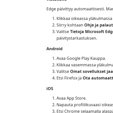
Edge päivittyy automaattisesti. Ma
Klikkaa oikeassa yläkulmassa 
Siirry kohtaan
Ohje ja palau
Valitse
Tietoja Microsoft Edg
päivitystarkastuksen.
Android
Avaa Google Play Kauppa.
Klikkaa vasemmassa yläkulmas
Valitse
Omat sovellukset jaa
Etsi Firefox ja
Ota automaatt
iOS
Avaa App Store.
Napauta profiilikuvaasi oikea
Etsi Chrome selaamalla alaspä