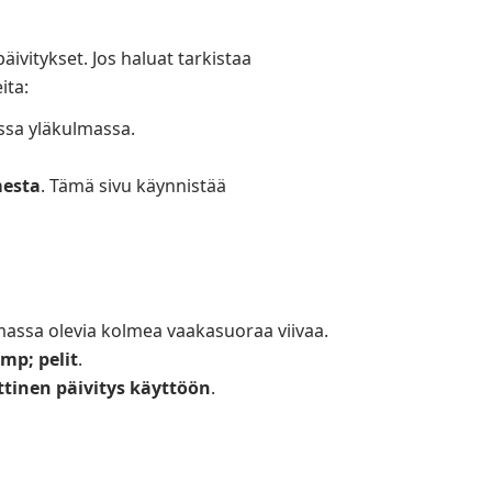
ivitykset. Jos haluat tarkistaa
ita:
ssa yläkulmassa.
mesta
. Tämä sivu käynnistää
ssa olevia kolmea vaakasuoraa viivaa.
mp; pelit
.
tinen päivitys käyttöön
.