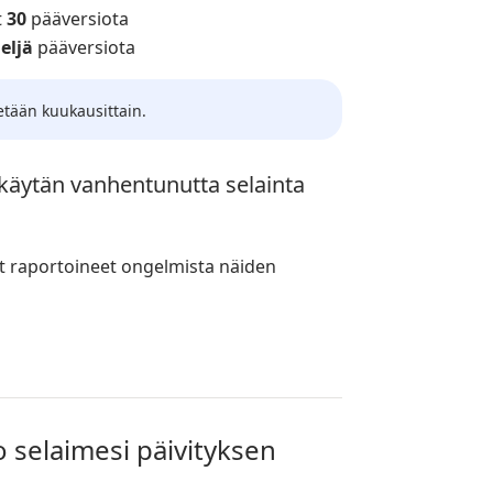
t
30
pääversiota
eljä
pääversiota
tään kuukausittain.
i käytän vanhentunutta selainta
at raportoineet ongelmista näiden
o selaimesi päivityksen