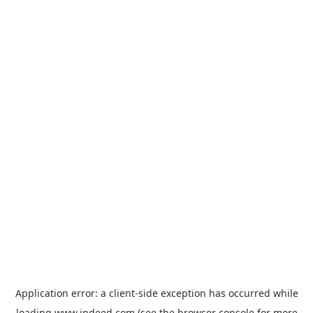
Application error: a
client
-side exception has occurred while
loading
www.indeed.com
(see the
browser console
for more