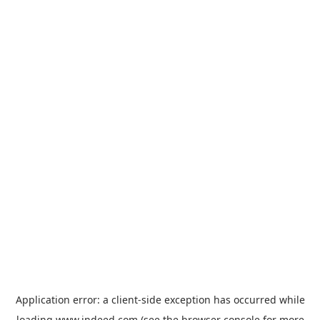
Application error: a
client
-side exception has occurred while
loading
www.indeed.com
(see the
browser console
for more