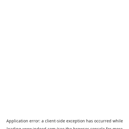
Application error: a
client
-side exception has occurred while
loading
www.indeed.com
(see the
browser console
for more