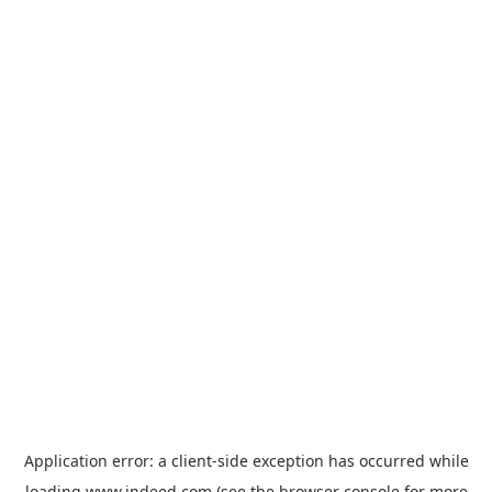
Application error: a
client
-side exception has occurred while
loading
www.indeed.com
(see the
browser console
for more