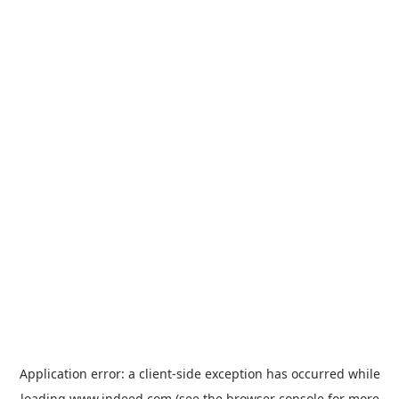
Application error: a
client
-side exception has occurred while
loading
www.indeed.com
(see the
browser console
for more