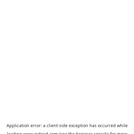
Application error: a
client
-side exception has occurred while
loading
www.indeed.com
(see the
browser console
for more