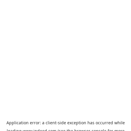
Application error: a
client
-side exception has occurred while
loading
www.indeed.com
(see the
browser console
for more