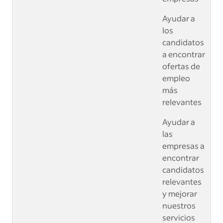
Ayudar a
los
candidatos
a encontrar
ofertas de
empleo
más
relevantes
Ayudar a
las
empresas a
encontrar
candidatos
relevantes
y mejorar
nuestros
servicios