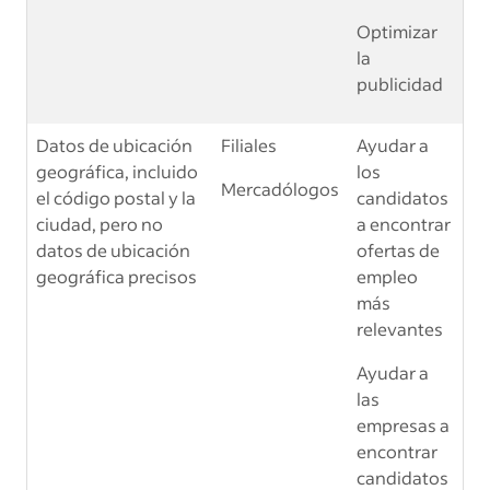
Optimizar
la
publicidad
Datos de ubicación
Filiales
Ayudar a
geográfica, incluido
los
Mercadólogos
el código postal y la
candidatos
ciudad, pero no
a encontrar
datos de ubicación
ofertas de
geográfica precisos
empleo
más
relevantes
Ayudar a
las
empresas a
encontrar
candidatos