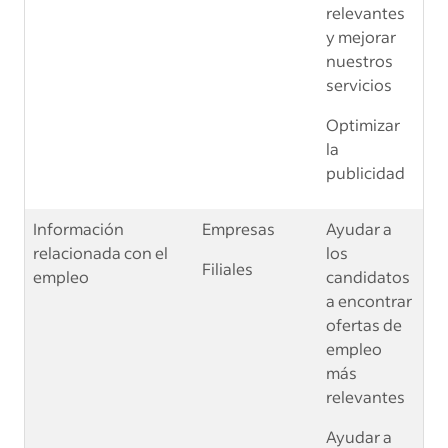
relevantes
y mejorar
nuestros
servicios
Optimizar
la
publicidad
Información
Empresas
Ayudar a
relacionada con el
los
Filiales
empleo
candidatos
a encontrar
ofertas de
empleo
más
relevantes
Ayudar a