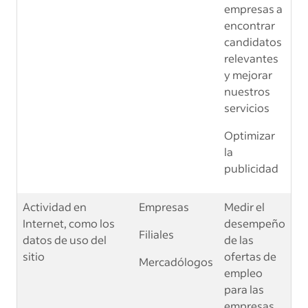
empresas a
encontrar
candidatos
relevantes
y mejorar
nuestros
servicios
Optimizar
la
publicidad
Actividad en
Empresas
Medir el
Internet, como los
desempeño
Filiales
datos de uso del
de las
sitio
ofertas de
Mercadólogos
empleo
para las
empresas