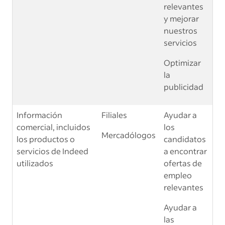
relevantes
y mejorar
nuestros
servicios
Optimizar
la
publicidad
Información
Filiales
Ayudar a
comercial, incluidos
los
Mercadólogos
los productos o
candidatos
servicios de Indeed
a encontrar
utilizados
ofertas de
empleo
relevantes
Ayudar a
las